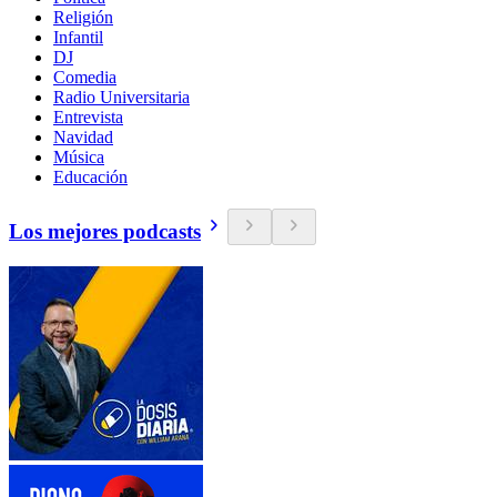
Religión
Infantil
DJ
Comedia
Radio Universitaria
Entrevista
Navidad
Música
Educación
Los mejores podcasts