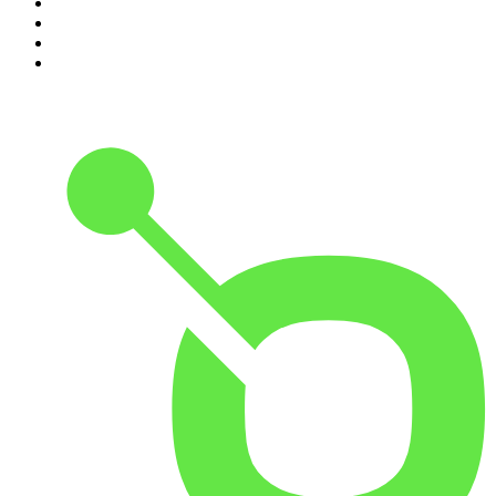
7
.
BBVA Aprendemos juntos
8
.
Despertando
9
.
Durmiendo
10
.
Conducta Delictiva