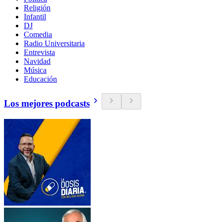
Religión
Infantil
DJ
Comedia
Radio Universitaria
Entrevista
Navidad
Música
Educación
Los mejores podcasts