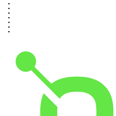
4
.
365 con Dios
5
.
Estoicismo Filosofia
6
.
Huevos Revueltos con Política
7
.
Despertando
8
.
BBVA Aprendemos juntos
9
.
Conducta Delictiva
10
.
Durmiendo