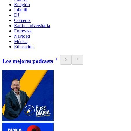
Religión
Infantil
DJ
Comedia
Radio Universitaria
Entrevista
Navidad
Música
Educación
Los mejores podcasts