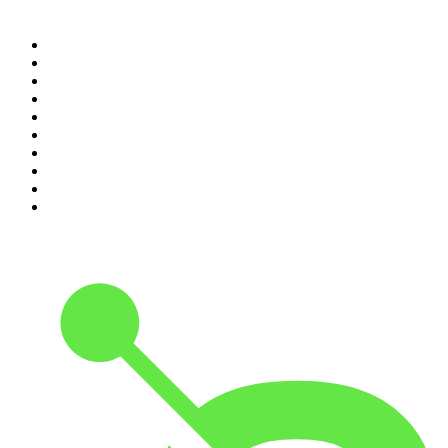
Top 100 podcasts en
Colombia
1
.
LA DOSIS DIARIA ROKA
2
.
DianaUribe.fm
3
.
Seminario Fenix | Brian Tracy
4
.
365 con Dios
5
.
Estoicismo Filosofia
6
.
Huevos Revueltos con Política
7
.
BBVA Aprendemos juntos
8
.
Despertando
9
.
Durmiendo
10
.
Conducta Delictiva