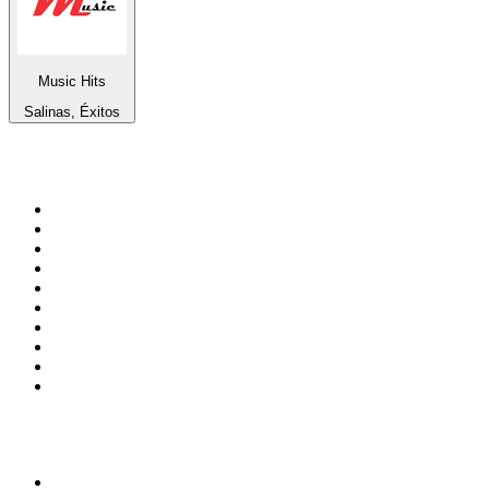
Music Hits
Salinas, Éxitos
Top 100 en
radio.net
1
.
Gay FM
2
.
Blu Radio
3
.
Caracol Radio
4
.
SALSA LA SALSERA
5
.
La FM Medellín
6
.
90s90s DANCE RADIO
7
.
Capital Salsa
8
.
Radioaktiva
9
.
Caracas. Salsa Romántica
10
.
Radio Disney México
Top 100 podcasts en
Colombia
1
.
LA DOSIS DIARIA ROKA