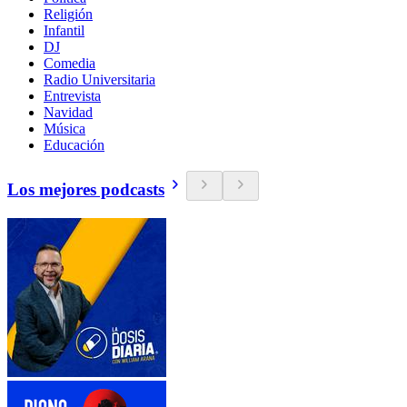
Religión
Infantil
DJ
Comedia
Radio Universitaria
Entrevista
Navidad
Música
Educación
Los mejores podcasts