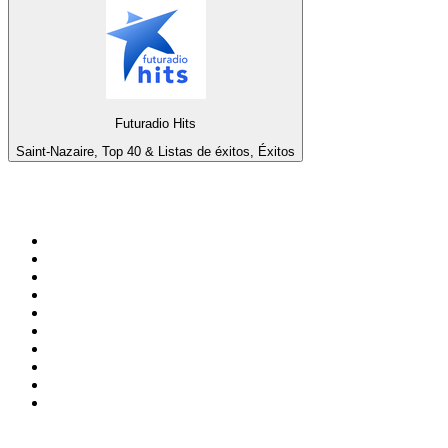
Futuradio Hits
Saint-Nazaire, Top 40 & Listas de éxitos, Éxitos
Top 100 en
radio.net
1
.
Gay FM
2
.
Blu Radio
3
.
Caracol Radio
4
.
SALSA LA SALSERA
5
.
La FM Medellín
6
.
90s90s DANCE RADIO
7
.
Radioaktiva
8
.
Capital Salsa
9
.
Radio Disney México
10
.
Caracas. Salsa Romántica
Top 100 podcasts en
Colombia