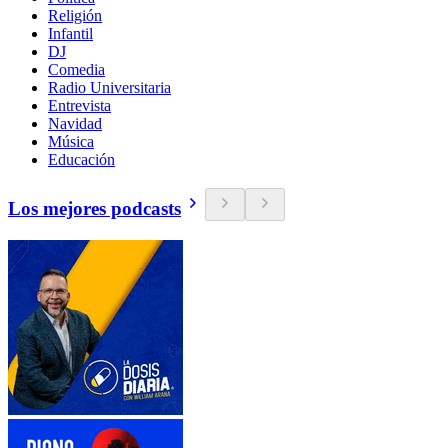
Religión
Infantil
DJ
Comedia
Radio Universitaria
Entrevista
Navidad
Música
Educación
Los mejores podcasts