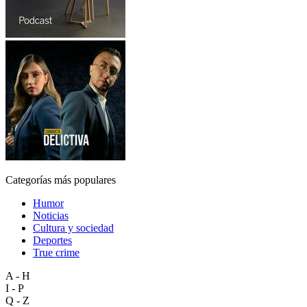
Categorías más populares
Humor
Noticias
Cultura y sociedad
Deportes
True crime
A - H
I - P
Q - Z