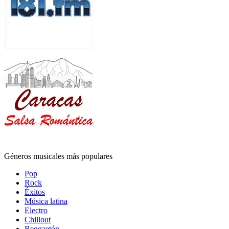
Géneros musicales más populares
Pop
Rock
Éxitos
Música latina
Electro
Chillout
Reggaetón