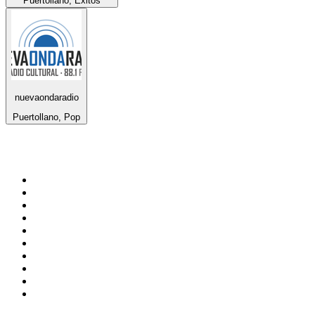
Puertollano, Éxitos
nuevaondaradio
Puertollano, Pop
Top 100 en
radio.net
1
.
Gay FM
2
.
Blu Radio
3
.
Caracol Radio
4
.
SALSA LA SALSERA
5
.
La FM Medellín
6
.
90s90s DANCE RADIO
7
.
Capital Salsa
8
.
Radioaktiva
9
.
181.fm - Awesome 80's
10
.
Caracas. Salsa Romántica