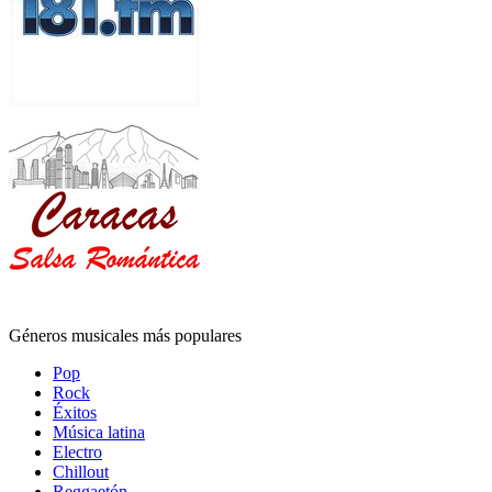
Géneros musicales más populares
Pop
Rock
Éxitos
Música latina
Electro
Chillout
Reggaetón