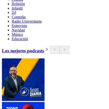
Religión
Infantil
DJ
Comedia
Radio Universitaria
Entrevista
Navidad
Música
Educación
Los mejores podcasts