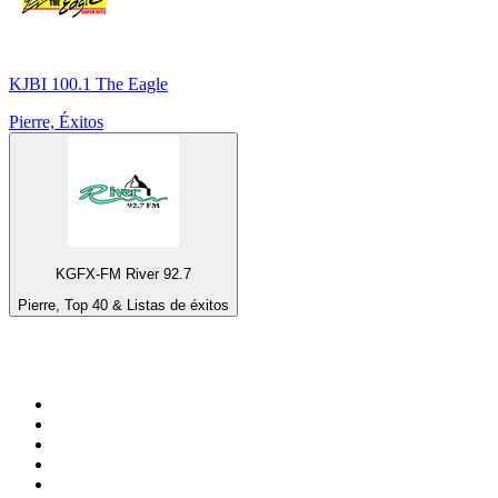
KJBI 100.1 The Eagle
Pierre, Éxitos
KGFX-FM River 92.7
Pierre, Top 40 & Listas de éxitos
Top 100 en
radio.net
1
.
Gay FM
2
.
Blu Radio
3
.
Caracol Radio
4
.
SALSA LA SALSERA
5
.
La FM Medellín