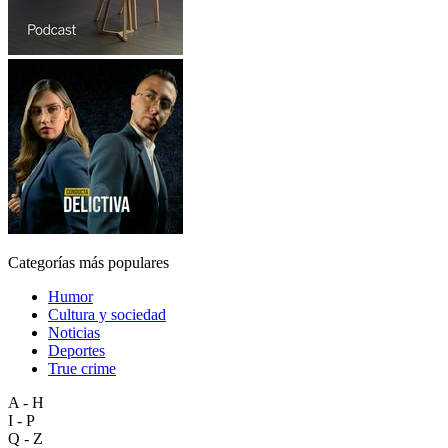
Categorías más populares
Humor
Cultura y sociedad
Noticias
Deportes
True crime
A - H
I - P
Q - Z