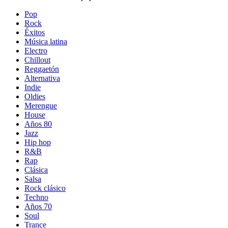
Pop
Rock
Éxitos
Música latina
Electro
Chillout
Reggaetón
Alternativa
Indie
Oldies
Merengue
House
Años 80
Jazz
Hip hop
R&B
Rap
Clásica
Salsa
Rock clásico
Techno
Años 70
Soul
Trance