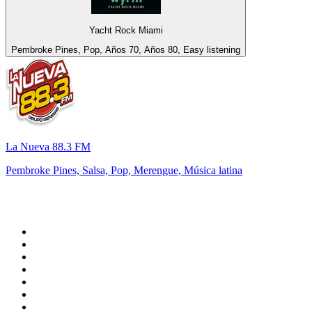
Yacht Rock Miami
Pembroke Pines, Pop, Años 70, Años 80, Easy listening
La Nueva 88.3 FM
Pembroke Pines, Salsa, Pop, Merengue, Música latina
Top 100 en
radio.net
1
.
Gay FM
2
.
Blu Radio
3
.
Caracol Radio
4
.
La FM Medellín
5
.
90s90s DANCE RADIO
6
.
SALSA LA SALSERA
7
.
Radioaktiva