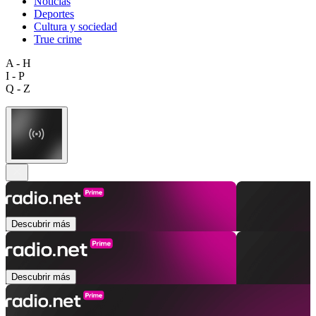
Noticias
Deportes
Cultura y sociedad
True crime
A - H
I - P
Q - Z
Descubrir más
Descubrir más