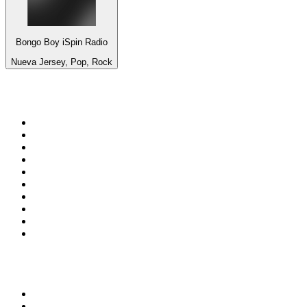
Bongo Boy iSpin Radio
Nueva Jersey, Pop, Rock
Top 100 en
radio.net
1
.
Gay FM
2
.
Blu Radio
3
.
Caracol Radio
4
.
SALSA LA SALSERA
5
.
La FM Medellín
6
.
90s90s DANCE RADIO
7
.
Capital Salsa
8
.
Radioaktiva
9
.
181.fm - Awesome 80's
10
.
Caracas. Salsa Romántica
Top 100 podcasts en
Colombia
1
.
LA DOSIS DIARIA ROKA
2
.
DianaUribe.fm