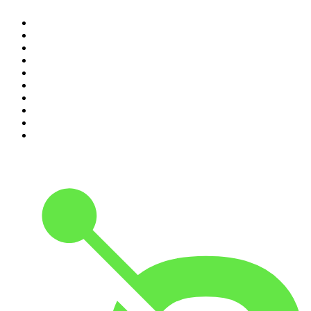
1
.
LA DOSIS DIARIA ROKA
2
.
DianaUribe.fm
3
.
Seminario Fenix | Brian Tracy
4
.
365 con Dios
5
.
Estoicismo Filosofia
6
.
Despertando
7
.
El Pulso del Fútbol
8
.
Durmiendo
9
.
BBVA Aprendemos juntos
10
.
Conducta Delictiva