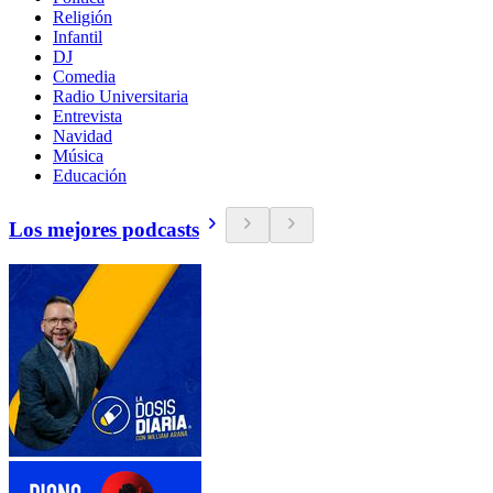
Religión
Infantil
DJ
Comedia
Radio Universitaria
Entrevista
Navidad
Música
Educación
Los mejores podcasts