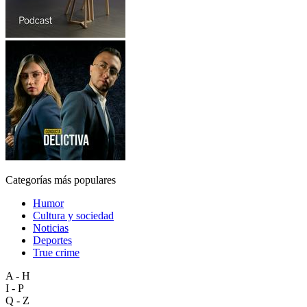
Categorías más populares
Humor
Cultura y sociedad
Noticias
Deportes
True crime
A - H
I - P
Q - Z