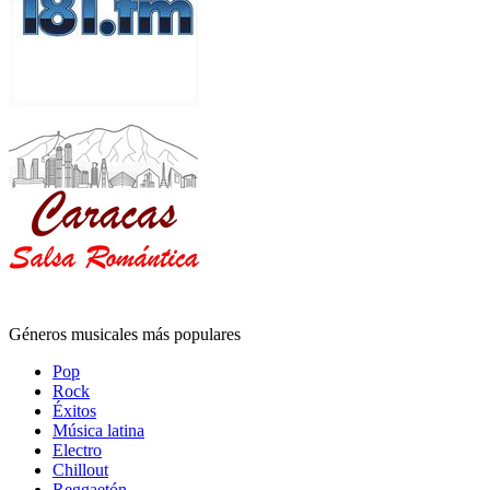
Géneros musicales más populares
Pop
Rock
Éxitos
Música latina
Electro
Chillout
Reggaetón