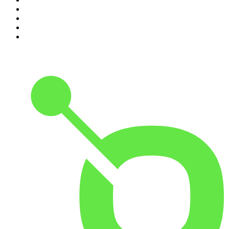
7
.
El Pulso del Fútbol
8
.
Durmiendo
9
.
BBVA Aprendemos juntos
10
.
Conducta Delictiva