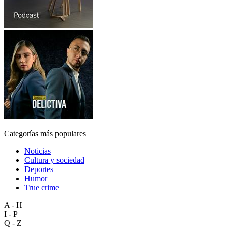
Categorías más populares
Noticias
Cultura y sociedad
Deportes
Humor
True crime
A - H
I - P
Q - Z