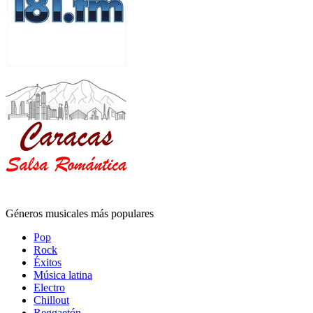
Géneros musicales más populares
Pop
Rock
Éxitos
Música latina
Electro
Chillout
Reggaetón