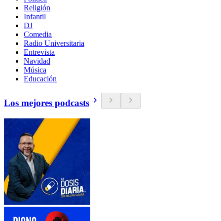
Religión
Infantil
DJ
Comedia
Radio Universitaria
Entrevista
Navidad
Música
Educación
Los mejores podcasts