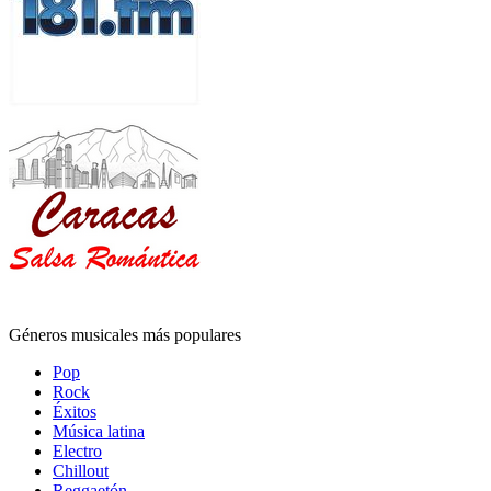
Géneros musicales más populares
Pop
Rock
Éxitos
Música latina
Electro
Chillout
Reggaetón