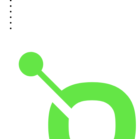
5
.
Estoicismo Filosofia
6
.
Huevos Revueltos con Política
7
.
Despertando
8
.
BBVA Aprendemos juntos
9
.
Conducta Delictiva
10
.
Durmiendo