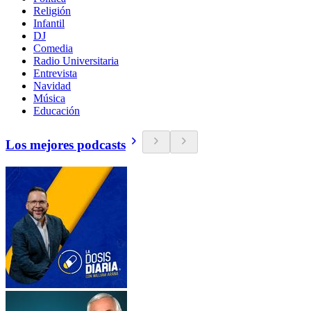
Religión
Infantil
DJ
Comedia
Radio Universitaria
Entrevista
Navidad
Música
Educación
Los mejores podcasts