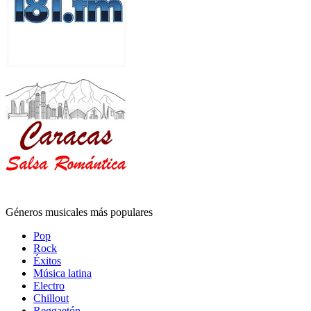
Géneros musicales más populares
Pop
Rock
Éxitos
Música latina
Electro
Chillout
Reggaetón