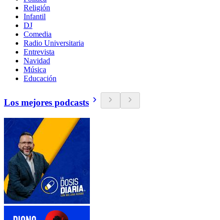
Religión
Infantil
DJ
Comedia
Radio Universitaria
Entrevista
Navidad
Música
Educación
Los mejores podcasts