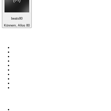
beats80
Könnern, Años 80
Top 100 en
radio.net
1
.
Gay FM
2
.
Blu Radio
3
.
Caracol Radio
4
.
SALSA LA SALSERA
5
.
La FM Medellín
6
.
90s90s DANCE RADIO
7
.
Capital Salsa
8
.
Radioaktiva
9
.
181.fm - Awesome 80's
10
.
Caracas. Salsa Romántica
Top 100 podcasts en
Colombia
1
.
LA DOSIS DIARIA ROKA