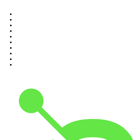
Top 100 podcasts en
Colombia
1
.
LA DOSIS DIARIA ROKA
2
.
DianaUribe.fm
3
.
Seminario Fenix | Brian Tracy
4
.
365 con Dios
5
.
Estoicismo Filosofia
6
.
Despertando
7
.
El Pulso del Fútbol
8
.
Durmiendo
9
.
BBVA Aprendemos juntos
10
.
Conducta Delictiva