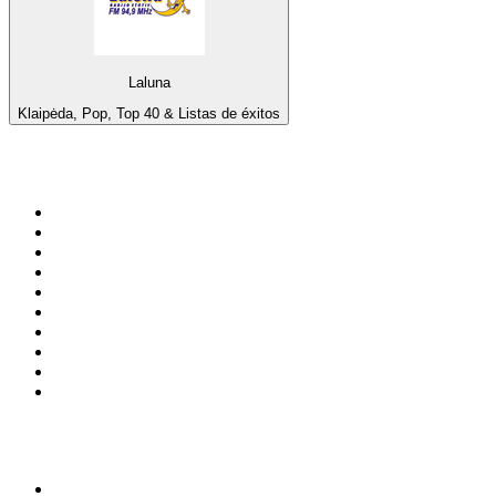
Laluna
Klaipėda, Pop, Top 40 & Listas de éxitos
Top 100 en
radio.net
1
.
Gay FM
2
.
Blu Radio
3
.
Caracol Radio
4
.
SALSA LA SALSERA
5
.
La FM Medellín
6
.
90s90s DANCE RADIO
7
.
Capital Salsa
8
.
Radioaktiva
9
.
Caracas. Salsa Romántica
10
.
Radio Disney México
Top 100 podcasts en
Colombia
1
.
LA DOSIS DIARIA ROKA