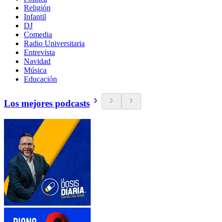
Religión
Infantil
DJ
Comedia
Radio Universitaria
Entrevista
Navidad
Música
Educación
Los mejores podcasts