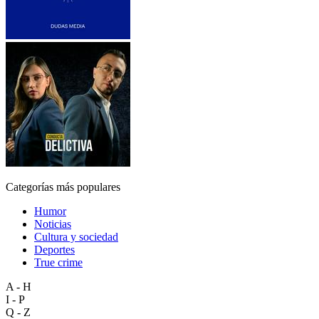
Categorías más populares
Humor
Noticias
Cultura y sociedad
Deportes
True crime
A - H
I - P
Q - Z