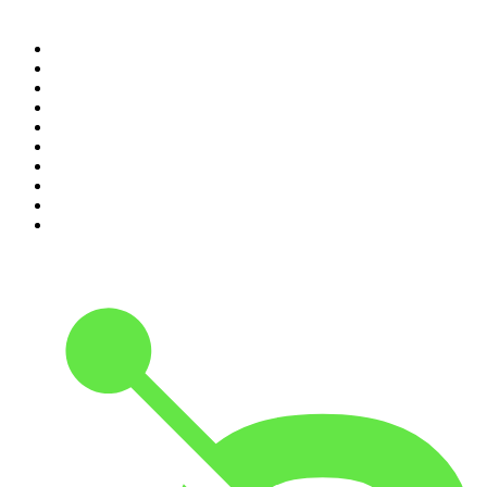
Top 100 podcasts en
Colombia
1
.
LA DOSIS DIARIA ROKA
2
.
DianaUribe.fm
3
.
Seminario Fenix | Brian Tracy
4
.
365 con Dios
5
.
Estoicismo Filosofia
6
.
Huevos Revueltos con Política
7
.
BBVA Aprendemos juntos
8
.
Despertando
9
.
Durmiendo
10
.
Conducta Delictiva