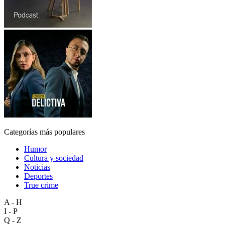
Categorías más populares
Humor
Cultura y sociedad
Noticias
Deportes
True crime
A - H
I - P
Q - Z