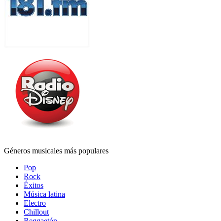
Géneros musicales más populares
Pop
Rock
Éxitos
Música latina
Electro
Chillout
Reggaetón