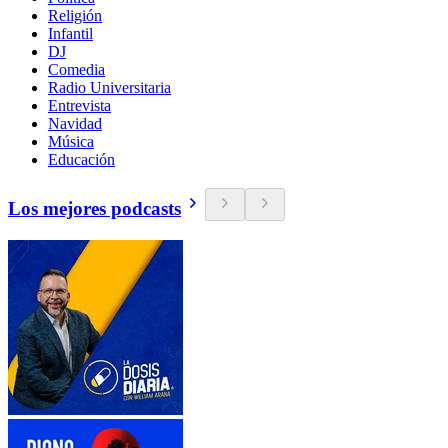
Religión
Infantil
DJ
Comedia
Radio Universitaria
Entrevista
Navidad
Música
Educación
Los mejores podcasts