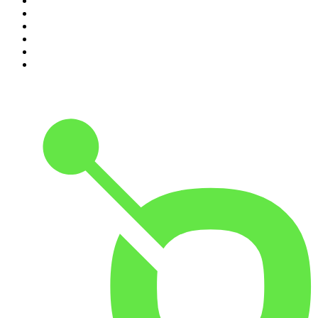
5
.
Estoicismo Filosofia
6
.
Despertando
7
.
El Pulso del Fútbol
8
.
Durmiendo
9
.
BBVA Aprendemos juntos
10
.
Conducta Delictiva