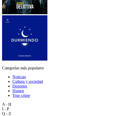
Categorías más populares
Noticias
Cultura y sociedad
Deportes
Humor
True crime
A - H
I - P
Q - Z