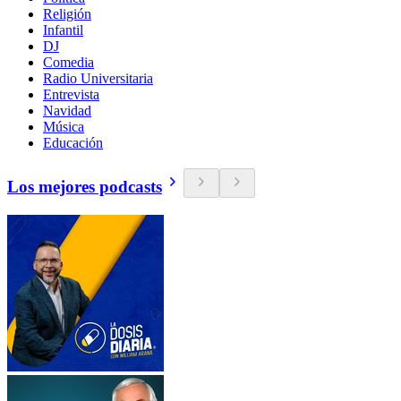
Religión
Infantil
DJ
Comedia
Radio Universitaria
Entrevista
Navidad
Música
Educación
Los mejores podcasts