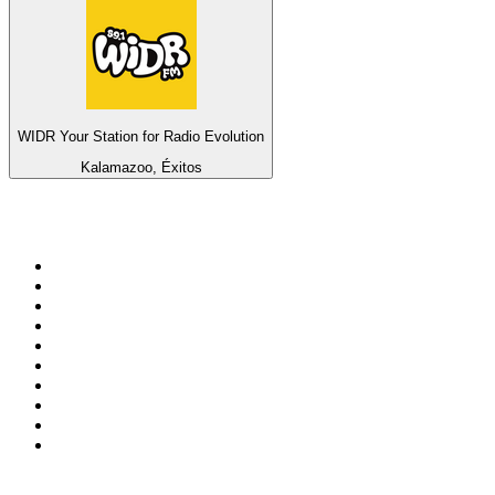
WIDR Your Station for Radio Evolution
Kalamazoo, Éxitos
Top 100 en
radio.net
1
.
Gay FM
2
.
Blu Radio
3
.
Caracol Radio
4
.
SALSA LA SALSERA
5
.
La FM Medellín
6
.
90s90s DANCE RADIO
7
.
Radioaktiva
8
.
Capital Salsa
9
.
Caracas. Salsa Romántica
10
.
Radio Disney México
Top 100 podcasts en
Colombia