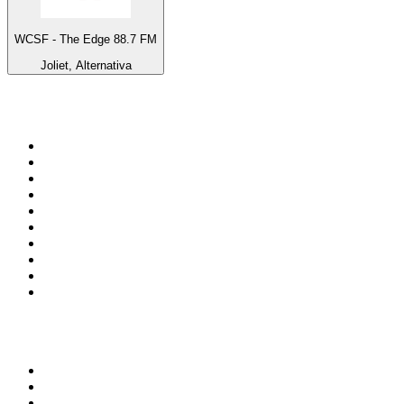
WCSF - The Edge 88.7 FM
Joliet, Alternativa
Top 100 en
radio.net
1
.
Gay FM
2
.
Blu Radio
3
.
Caracol Radio
4
.
La FM Medellín
5
.
90s90s DANCE RADIO
6
.
SALSA LA SALSERA
7
.
Radioaktiva
8
.
Capital Salsa
9
.
181.fm - Awesome 80's
10
.
Radio Disney México
Top 100 podcasts en
Colombia
1
.
LA DOSIS DIARIA ROKA
2
.
DianaUribe.fm
3
.
365 con Dios