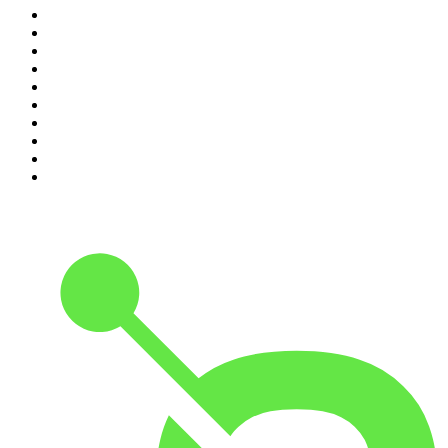
1
.
LA DOSIS DIARIA ROKA
2
.
DianaUribe.fm
3
.
365 con Dios
4
.
Seminario Fenix | Brian Tracy
5
.
Estoicismo Filosofia
6
.
Se Regalan Dudas
7
.
A Fondo Con María Jimena Duzán
8
.
Durmiendo
9
.
Despertando
10
.
Historia en Podcast