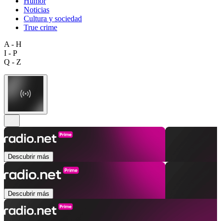
Humor
Noticias
Cultura y sociedad
True crime
A - H
I - P
Q - Z
Descubrir más
Descubrir más