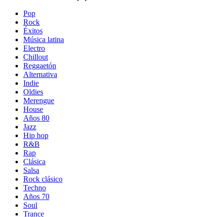
Pop
Rock
Éxitos
Música latina
Electro
Chillout
Reggaetón
Alternativa
Indie
Oldies
Merengue
House
Años 80
Jazz
Hip hop
R&B
Rap
Clásica
Salsa
Rock clásico
Techno
Años 70
Soul
Trance