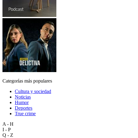
Categorías más populares
Cultura y sociedad
Noticias
Humor
Deportes
True crime
A - H
I - P
Q - Z