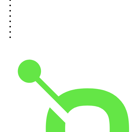
4
.
Estoicismo Filosofia
5
.
Seminario Fenix | Brian Tracy
6
.
Despertando
7
.
Huevos Revueltos con Política
8
.
Durmiendo
9
.
BBVA Aprendemos juntos
10
.
Conducta Delictiva