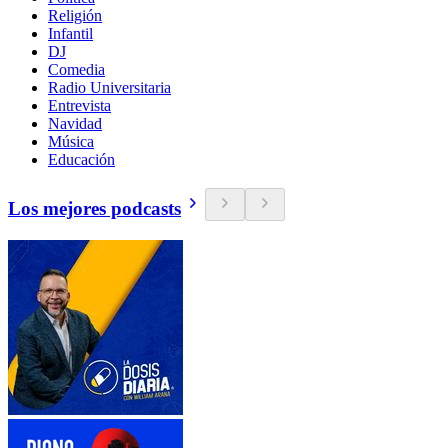
Religión
Infantil
DJ
Comedia
Radio Universitaria
Entrevista
Navidad
Música
Educación
Los mejores podcasts