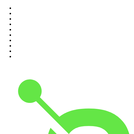
1
.
LA DOSIS DIARIA ROKA
2
.
DianaUribe.fm
3
.
365 con Dios
4
.
Seminario Fenix | Brian Tracy
5
.
Estoicismo Filosofia
6
.
Durmiendo
7
.
Despertando
8
.
BBVA Aprendemos juntos
9
.
Se Regalan Dudas
10
.
Conducta Delictiva