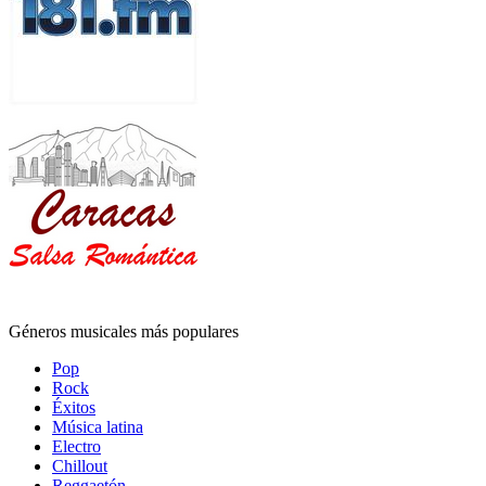
Géneros musicales más populares
Pop
Rock
Éxitos
Música latina
Electro
Chillout
Reggaetón