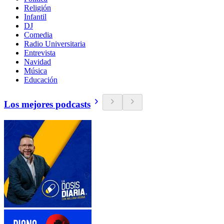
Religión
Infantil
DJ
Comedia
Radio Universitaria
Entrevista
Navidad
Música
Educación
Los mejores podcasts