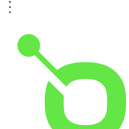
8
.
Durmiendo
9
.
BBVA Aprendemos juntos
10
.
Conducta Delictiva