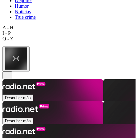
Deportes
Humor
Noticias
True crime
A - H
I - P
Q - Z
Descubrir más
Descubrir más