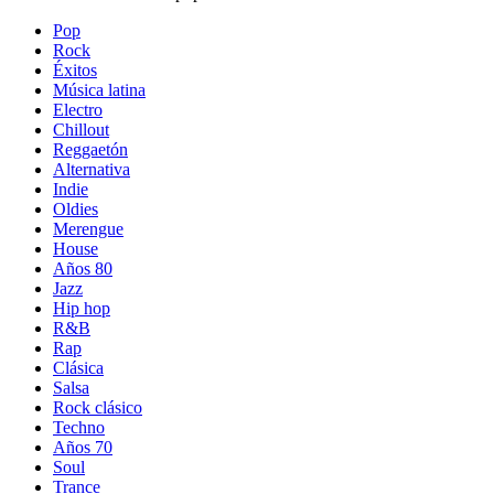
Pop
Rock
Éxitos
Música latina
Electro
Chillout
Reggaetón
Alternativa
Indie
Oldies
Merengue
House
Años 80
Jazz
Hip hop
R&B
Rap
Clásica
Salsa
Rock clásico
Techno
Años 70
Soul
Trance