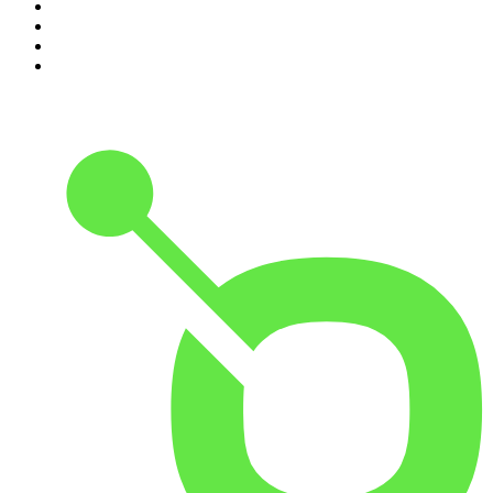
7
.
A Fondo Con María Jimena Duzán
8
.
Durmiendo
9
.
Despertando
10
.
Historia en Podcast