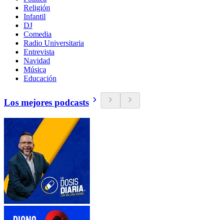
Religión
Infantil
DJ
Comedia
Radio Universitaria
Entrevista
Navidad
Música
Educación
Los mejores podcasts