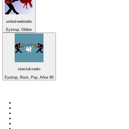
united-webradio
Eystrup, Oldies
starclub-radio
Eystrup, Rock, Pop, Años 80
Top 100 en
radio.net
1
.
Gay FM
2
.
Blu Radio
3
.
Caracol Radio
4
.
SALSA LA SALSERA
5
.
La FM Medellín
6
.
90s90s DANCE RADIO