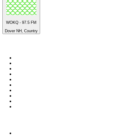
WOKQ - 97.5 FM
Dover NH, Country
Top 100 en
radio.net
1
.
Gay FM
2
.
Blu Radio
3
.
Caracol Radio
4
.
La FM Medellín
5
.
90s90s DANCE RADIO
6
.
SALSA LA SALSERA
7
.
Radioaktiva
8
.
Capital Salsa
9
.
181.fm - Awesome 80's
10
.
Radio Disney México
Top 100 podcasts en
Colombia
1
.
LA DOSIS DIARIA ROKA