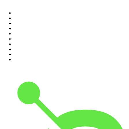
Top 100 podcasts en
Colombia
1
.
LA DOSIS DIARIA ROKA
2
.
DianaUribe.fm
3
.
365 con Dios
4
.
Seminario Fenix | Brian Tracy
5
.
Estoicismo Filosofia
6
.
Se Regalan Dudas
7
.
A Fondo Con María Jimena Duzán
8
.
Durmiendo
9
.
Despertando
10
.
Historia en Podcast