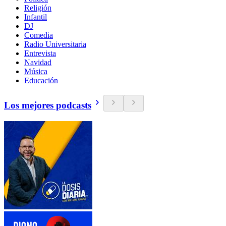
Religión
Infantil
DJ
Comedia
Radio Universitaria
Entrevista
Navidad
Música
Educación
Los mejores podcasts