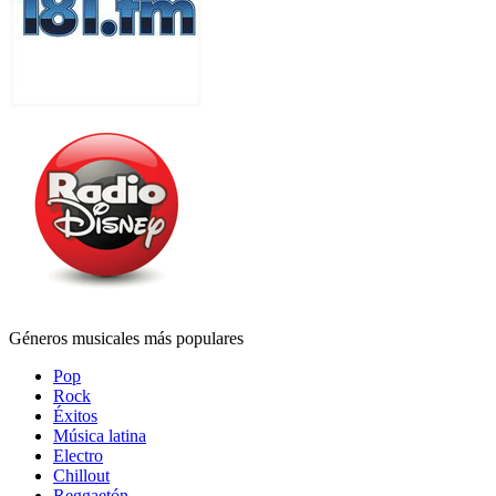
Géneros musicales más populares
Pop
Rock
Éxitos
Música latina
Electro
Chillout
Reggaetón