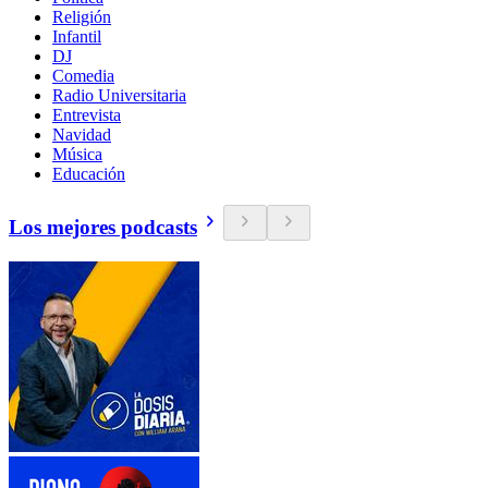
Religión
Infantil
DJ
Comedia
Radio Universitaria
Entrevista
Navidad
Música
Educación
Los mejores podcasts