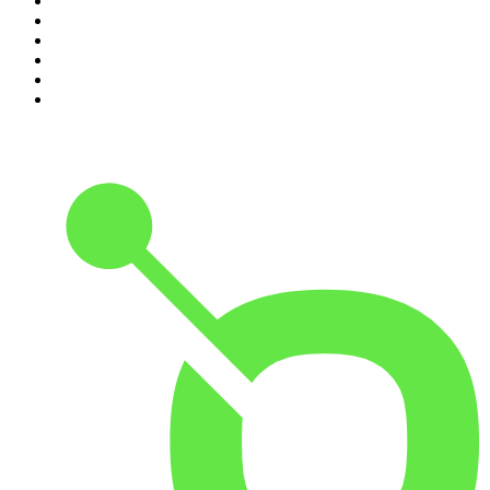
5
.
Seminario Fenix | Brian Tracy
6
.
Despertando
7
.
Huevos Revueltos con Política
8
.
Durmiendo
9
.
BBVA Aprendemos juntos
10
.
Conducta Delictiva