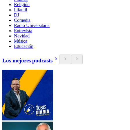
Religión
Infantil
DJ
Comedia
Radio Universitaria
Entrevista
Navidad
Música
Educación
Los mejores podcasts