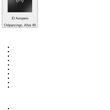
El Avispero
Chilpancingo, Años 80
Top 100 en
radio.net
1
.
Gay FM
2
.
Blu Radio
3
.
Caracol Radio
4
.
SALSA LA SALSERA
5
.
La FM Medellín
6
.
90s90s DANCE RADIO
7
.
Radioaktiva
8
.
Capital Salsa
9
.
Caracas. Salsa Romántica
10
.
Radio Disney México
Top 100 podcasts en
Colombia
1
.
LA DOSIS DIARIA ROKA