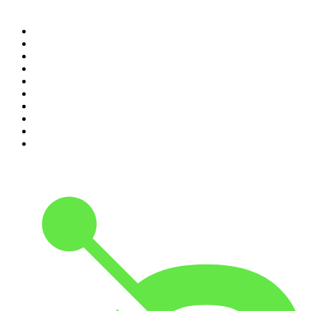
Top 100 podcasts en
Colombia
1
.
LA DOSIS DIARIA ROKA
2
.
Seminario Fenix | Brian Tracy
3
.
DianaUribe.fm
4
.
365 con Dios
5
.
Estoicismo Filosofia
6
.
Huevos Revueltos con Política
7
.
Despertando
8
.
BBVA Aprendemos juntos
9
.
Conducta Delictiva
10
.
Durmiendo