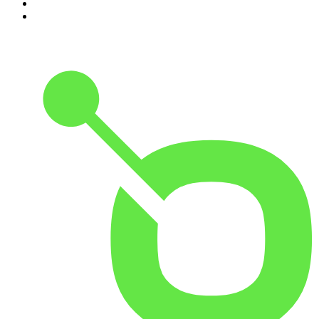
9
.
BBVA Aprendemos juntos
10
.
Conducta Delictiva