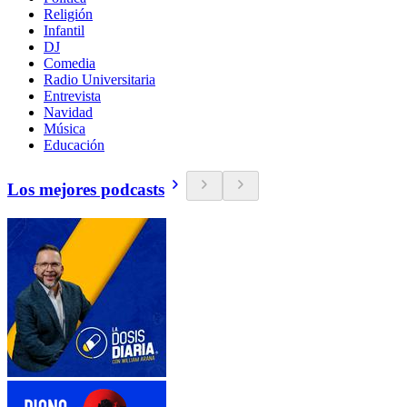
Religión
Infantil
DJ
Comedia
Radio Universitaria
Entrevista
Navidad
Música
Educación
Los mejores podcasts