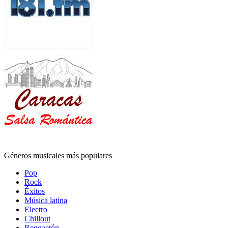
Géneros musicales más populares
Pop
Rock
Éxitos
Música latina
Electro
Chillout
Reggaetón