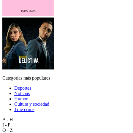
Categorías más populares
Deportes
Noticias
Humor
Cultura y sociedad
True crime
A - H
I - P
Q - Z