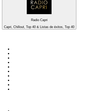
Radio Capri
Capri, Chillout, Top 40 & Listas de éxitos, Top 40
Top 100 en
radio.net
1
.
Gay FM
2
.
Blu Radio
3
.
Caracol Radio
4
.
La FM Medellín
5
.
SALSA LA SALSERA
6
.
90s90s DANCE RADIO
7
.
Radioaktiva
8
.
Capital Salsa
9
.
181.fm - Awesome 80's
10
.
Radio Disney México
Top 100 podcasts en
Colombia
1
.
LA DOSIS DIARIA ROKA