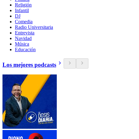
Religión
Infantil
DJ
Comedia
Radio Universitaria
Entrevista
Navidad
Música
Educación
Los mejores podcasts