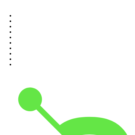
Top 100 podcasts en
Colombia
1
.
LA DOSIS DIARIA ROKA
2
.
DianaUribe.fm
3
.
365 con Dios
4
.
Seminario Fenix | Brian Tracy
5
.
Estoicismo Filosofia
6
.
Durmiendo
7
.
Despertando
8
.
BBVA Aprendemos juntos
9
.
Se Regalan Dudas
10
.
Conducta Delictiva