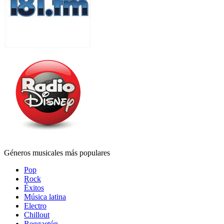
Géneros musicales más populares
Pop
Rock
Éxitos
Música latina
Electro
Chillout
Reggaetón