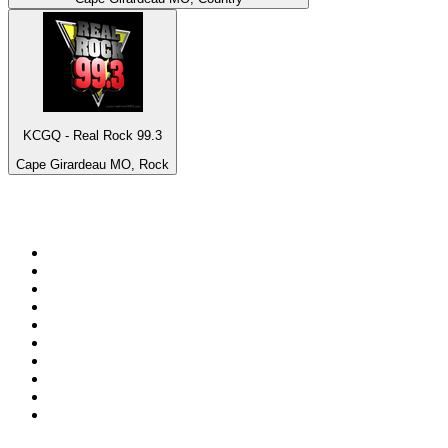
KCGQ - Real Rock 99.3
Cape Girardeau MO, Rock
Top 100 en
radio.net
1
.
Gay FM
2
.
Blu Radio
3
.
Caracol Radio
4
.
SALSA LA SALSERA
5
.
La FM Medellín
6
.
90s90s DANCE RADIO
7
.
Capital Salsa
8
.
Radioaktiva
9
.
181.fm - Awesome 80's
10
.
Caracas. Salsa Romántica