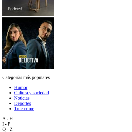
Categorías más populares
Humor
Cultura y sociedad
Noticias
Deportes
True crime
A - H
I - P
Q - Z