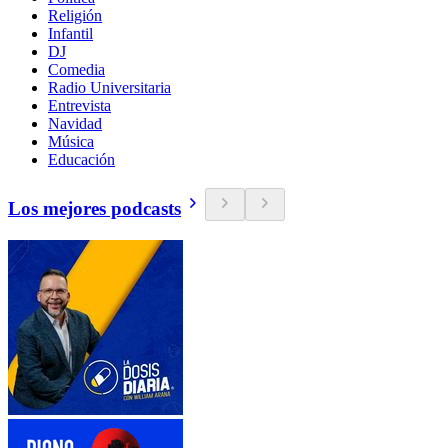
Religión
Infantil
DJ
Comedia
Radio Universitaria
Entrevista
Navidad
Música
Educación
Los mejores podcasts