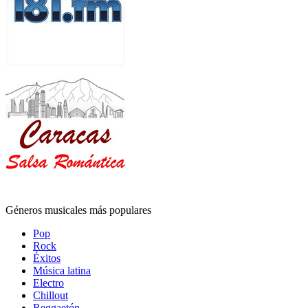
Géneros musicales más populares
Pop
Rock
Éxitos
Música latina
Electro
Chillout
Reggaetón