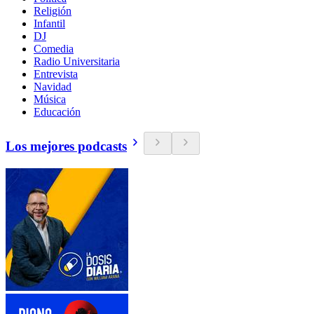
Religión
Infantil
DJ
Comedia
Radio Universitaria
Entrevista
Navidad
Música
Educación
Los mejores podcasts