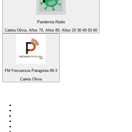
Pandemia Radio
Caleta Olivia, Años 70, Años 80, Años 20 30 40 50 60
FM Frecuencia Patagonia 99.3
Caleta Olivia
Top 100 en
radio.net
1
.
Gay FM
2
.
Blu Radio
3
.
Caracol Radio
4
.
La FM Medellín
5
.
SALSA LA SALSERA
6
.
90s90s DANCE RADIO