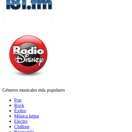
Géneros musicales más populares
Pop
Rock
Éxitos
Música latina
Electro
Chillout
Reggaetón