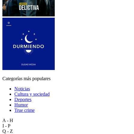
Categorías más populares
Noticias
Cultura y sociedad
Deportes
Humor
True crime
A - H
I - P
Q - Z