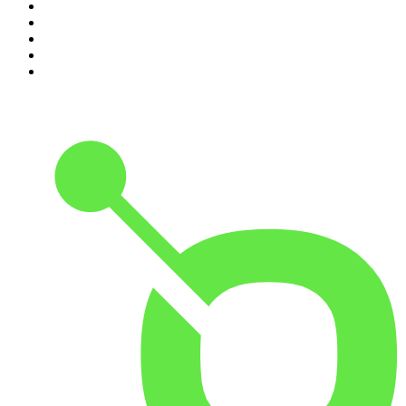
6
.
Huevos Revueltos con Política
7
.
Despertando
8
.
BBVA Aprendemos juntos
9
.
Conducta Delictiva
10
.
Durmiendo