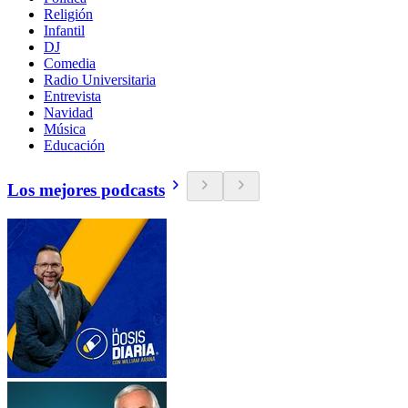
Religión
Infantil
DJ
Comedia
Radio Universitaria
Entrevista
Navidad
Música
Educación
Los mejores podcasts