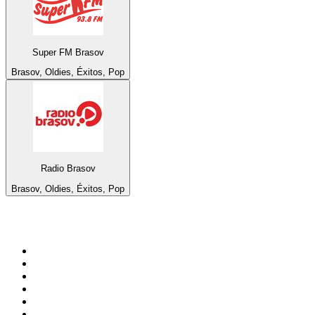
Super FM Brasov
Brasov, Oldies, Éxitos, Pop
Radio Brasov
Brasov, Oldies, Éxitos, Pop
Top 100 en
radio.net
1
.
Gay FM
2
.
Blu Radio
3
.
Caracol Radio
4
.
La FM Medellín
5
.
SALSA LA SALSERA
6
.
90s90s DANCE RADIO