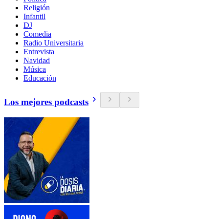
Religión
Infantil
DJ
Comedia
Radio Universitaria
Entrevista
Navidad
Música
Educación
Los mejores podcasts