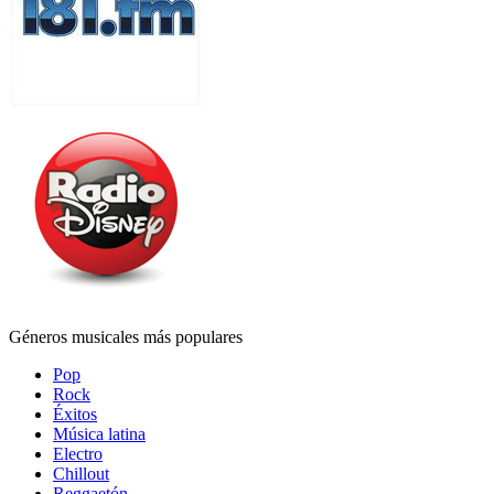
Géneros musicales más populares
Pop
Rock
Éxitos
Música latina
Electro
Chillout
Reggaetón