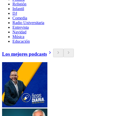
Religión
Infantil
DJ
Comedia
Radio Universitaria
Entrevista
Navidad
Música
Educación
Los mejores podcasts