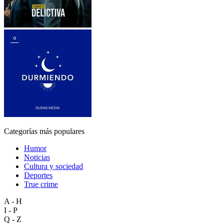
Categorías más populares
Humor
Noticias
Cultura y sociedad
Deportes
True crime
A - H
I - P
Q - Z