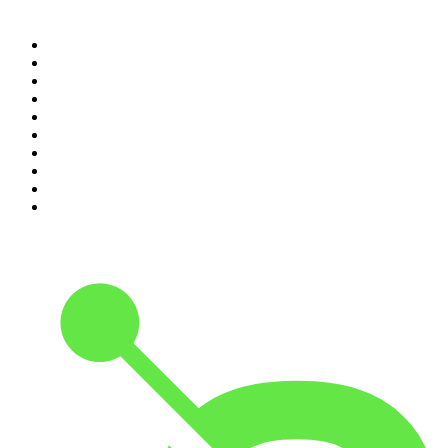
Top 100 podcasts en
Colombia
1
.
LA DOSIS DIARIA ROKA
2
.
Seminario Fenix | Brian Tracy
3
.
DianaUribe.fm
4
.
365 con Dios
5
.
Estoicismo Filosofia
6
.
Huevos Revueltos con Política
7
.
Despertando
8
.
BBVA Aprendemos juntos
9
.
Conducta Delictiva
10
.
Durmiendo