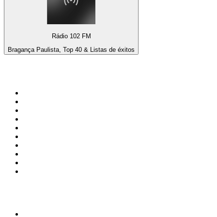
Rádio 102 FM
Bragança Paulista, Top 40 & Listas de éxitos
Top 100 en
radio.net
1
.
Gay FM
2
.
Blu Radio
3
.
Caracol Radio
4
.
SALSA LA SALSERA
5
.
La FM Medellín
6
.
90s90s DANCE RADIO
7
.
Radioaktiva
8
.
Capital Salsa
9
.
Caracas. Salsa Romántica
10
.
Radio Disney México
Top 100 podcasts en
Colombia
1
.
LA DOSIS DIARIA ROKA