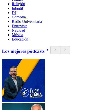
Religión
Infantil
DJ
Comedia
Radio Universitaria
Entrevista
Navidad
Música
Educación
Los mejores podcasts