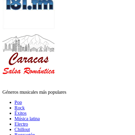
Géneros musicales más populares
Pop
Rock
Éxitos
Música latina
Electro
Chillout
Reggaetón