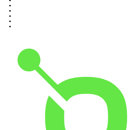
5
.
Estoicismo Filosofia
6
.
Huevos Revueltos con Política
7
.
Despertando
8
.
BBVA Aprendemos juntos
9
.
Conducta Delictiva
10
.
Durmiendo