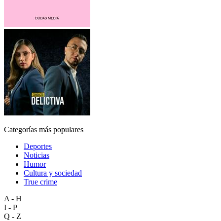
Categorías más populares
Deportes
Noticias
Humor
Cultura y sociedad
True crime
A - H
I - P
Q - Z