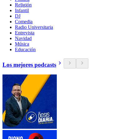
Religión
Infantil
DJ
Comedia
Radio Universitaria
Entrevista
Navidad
Música
Educación
Los mejores podcasts