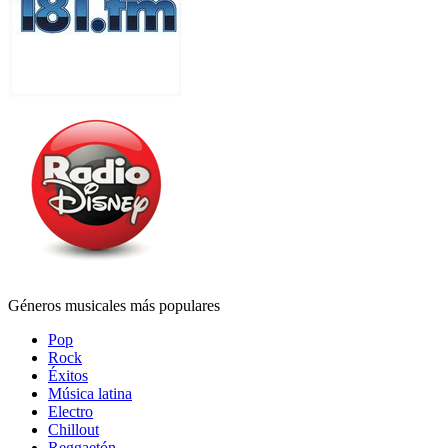
Géneros musicales más populares
Pop
Rock
Éxitos
Música latina
Electro
Chillout
Reggaetón