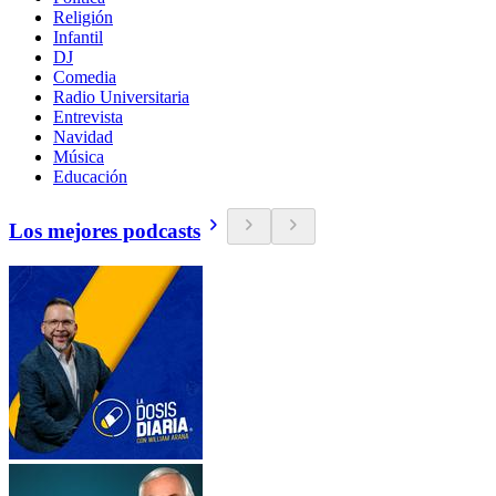
Religión
Infantil
DJ
Comedia
Radio Universitaria
Entrevista
Navidad
Música
Educación
Los mejores podcasts