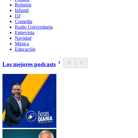
Religión
Infantil
DJ
Comedia
Radio Universitaria
Entrevista
Navidad
Música
Educación
Los mejores podcasts