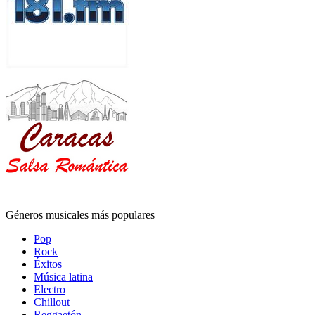
Géneros musicales más populares
Pop
Rock
Éxitos
Música latina
Electro
Chillout
Reggaetón