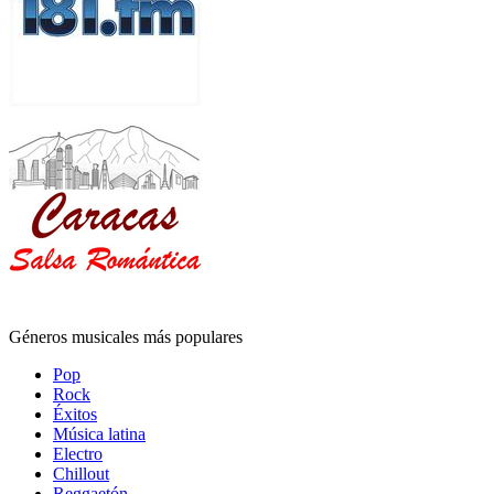
Géneros musicales más populares
Pop
Rock
Éxitos
Música latina
Electro
Chillout
Reggaetón