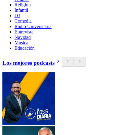
Religión
Infantil
DJ
Comedia
Radio Universitaria
Entrevista
Navidad
Música
Educación
Los mejores podcasts