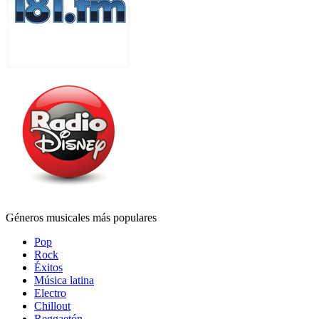
Géneros musicales más populares
Pop
Rock
Éxitos
Música latina
Electro
Chillout
Reggaetón