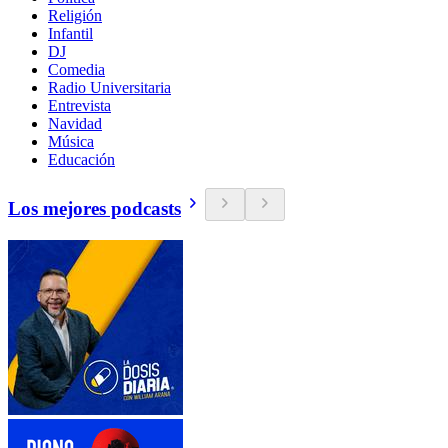
Religión
Infantil
DJ
Comedia
Radio Universitaria
Entrevista
Navidad
Música
Educación
Los mejores podcasts