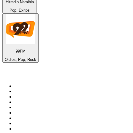
Hitradio Namibia
Pop, Éxitos
99FM
Oldies, Pop, Rock
Top 100 en
radio.net
1
.
Gay FM
2
.
Blu Radio
3
.
Caracol Radio
4
.
La FM Medellín
5
.
90s90s DANCE RADIO
6
.
SALSA LA SALSERA
7
.
Radioaktiva
8
.
Capital Salsa
9
.
181.fm - Awesome 80's