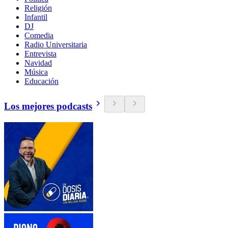
Religión
Infantil
DJ
Comedia
Radio Universitaria
Entrevista
Navidad
Música
Educación
Los mejores podcasts