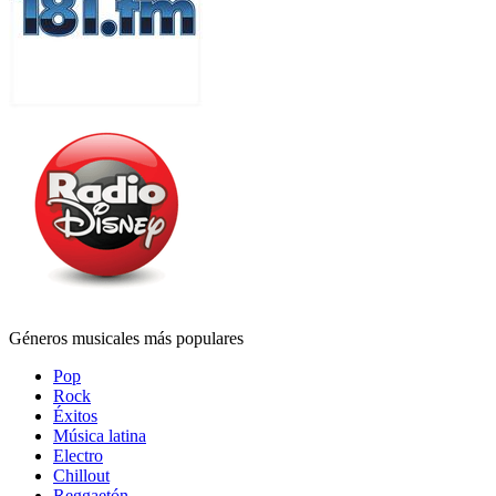
Géneros musicales más populares
Pop
Rock
Éxitos
Música latina
Electro
Chillout
Reggaetón