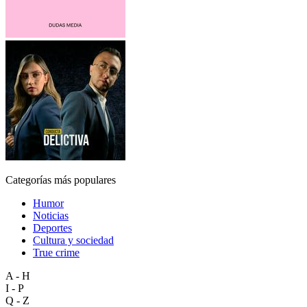
Categorías más populares
Humor
Noticias
Deportes
Cultura y sociedad
True crime
A - H
I - P
Q - Z