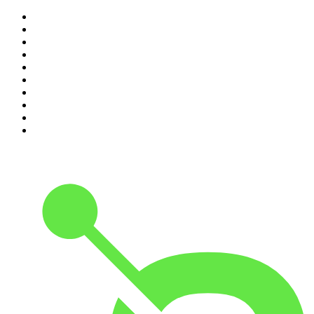
1
.
LA DOSIS DIARIA ROKA
2
.
DianaUribe.fm
3
.
365 con Dios
4
.
Seminario Fenix | Brian Tracy
5
.
Estoicismo Filosofia
6
.
Durmiendo
7
.
Despertando
8
.
BBVA Aprendemos juntos
9
.
Se Regalan Dudas
10
.
Conducta Delictiva