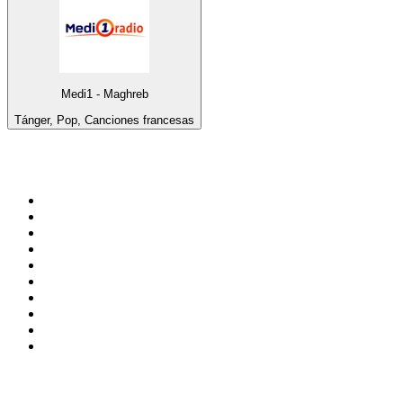
Medi1 - Maghreb
Tánger, Pop, Canciones francesas
Top 100 en
radio.net
1
.
Gay FM
2
.
Blu Radio
3
.
Caracol Radio
4
.
La FM Medellín
5
.
SALSA LA SALSERA
6
.
90s90s DANCE RADIO
7
.
Radioaktiva
8
.
Capital Salsa
9
.
181.fm - Awesome 80's
10
.
Radio Disney México
Top 100 podcasts en
Colombia