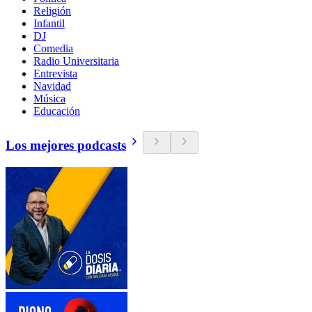
Religión
Infantil
DJ
Comedia
Radio Universitaria
Entrevista
Navidad
Música
Educación
Los mejores podcasts