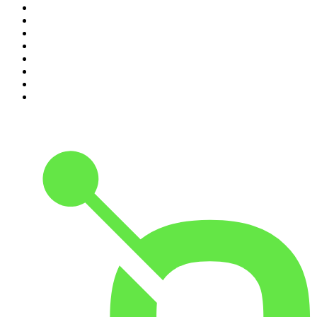
3
.
Seminario Fenix | Brian Tracy
4
.
365 con Dios
5
.
Estoicismo Filosofia
6
.
Despertando
7
.
El Pulso del Fútbol
8
.
Durmiendo
9
.
BBVA Aprendemos juntos
10
.
Conducta Delictiva