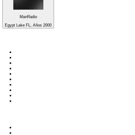
ManRadio
Egypt Lake FL, Años 2000
Top 100 en
radio.net
1
.
Gay FM
2
.
Blu Radio
3
.
Caracol Radio
4
.
SALSA LA SALSERA
5
.
La FM Medellín
6
.
90s90s DANCE RADIO
7
.
Capital Salsa
8
.
Radioaktiva
9
.
181.fm - Awesome 80's
10
.
Caracas. Salsa Romántica
Top 100 podcasts en
Colombia
1
.
LA DOSIS DIARIA ROKA
2
.
DianaUribe.fm