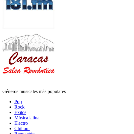
Géneros musicales más populares
Pop
Rock
Éxitos
Música latina
Electro
Chillout
Reggaetón