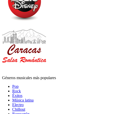
Géneros musicales más populares
Pop
Rock
Éxitos
Música latina
Electro
Chillout
Reggaetón