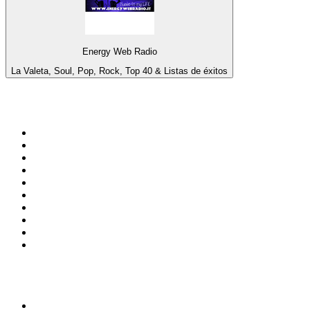
Energy Web Radio
La Valeta, Soul, Pop, Rock, Top 40 & Listas de éxitos
Top 100 en
radio.net
1
.
Gay FM
2
.
Blu Radio
3
.
Caracol Radio
4
.
SALSA LA SALSERA
5
.
La FM Medellín
6
.
90s90s DANCE RADIO
7
.
Radioaktiva
8
.
Capital Salsa
9
.
Caracas. Salsa Romántica
10
.
Radio Disney México
Top 100 podcasts en
Colombia
1
.
LA DOSIS DIARIA ROKA