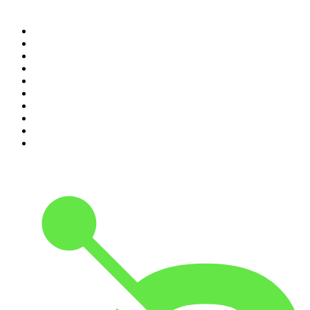
Top 100 podcasts en
Colombia
1
.
LA DOSIS DIARIA ROKA
2
.
Seminario Fenix | Brian Tracy
3
.
DianaUribe.fm
4
.
365 con Dios
5
.
Estoicismo Filosofia
6
.
Huevos Revueltos con Política
7
.
Despertando
8
.
BBVA Aprendemos juntos
9
.
Conducta Delictiva
10
.
Durmiendo