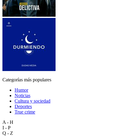
Categorías más populares
Humor
Noticias
Cultura y sociedad
Deportes
True crime
A - H
I - P
Q - Z