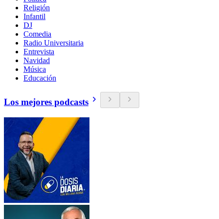
Religión
Infantil
DJ
Comedia
Radio Universitaria
Entrevista
Navidad
Música
Educación
Los mejores podcasts