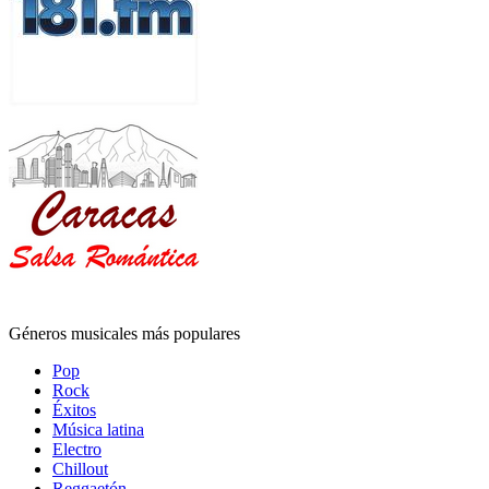
Géneros musicales más populares
Pop
Rock
Éxitos
Música latina
Electro
Chillout
Reggaetón