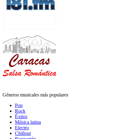
Géneros musicales más populares
Pop
Rock
Éxitos
Música latina
Electro
Chillout
Reggaetón