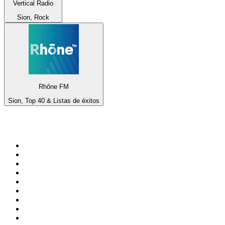
Vertical Radio
Sion, Rock
Rhône FM
Sion, Top 40 & Listas de éxitos
Top 100 en
radio.net
1
.
Gay FM
2
.
Blu Radio
3
.
Caracol Radio
4
.
SALSA LA SALSERA
5
.
La FM Medellín
6
.
90s90s DANCE RADIO
7
.
Capital Salsa
8
.
Radioaktiva
9
.
181.fm - Awesome 80's