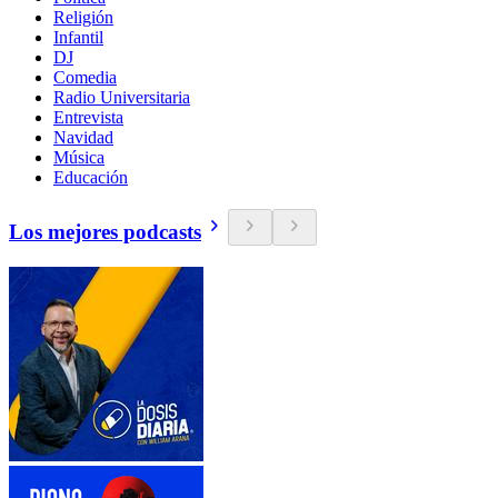
Religión
Infantil
DJ
Comedia
Radio Universitaria
Entrevista
Navidad
Música
Educación
Los mejores podcasts