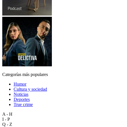
Categorías más populares
Humor
Cultura y sociedad
Noticias
Deportes
True crime
A - H
I - P
Q - Z