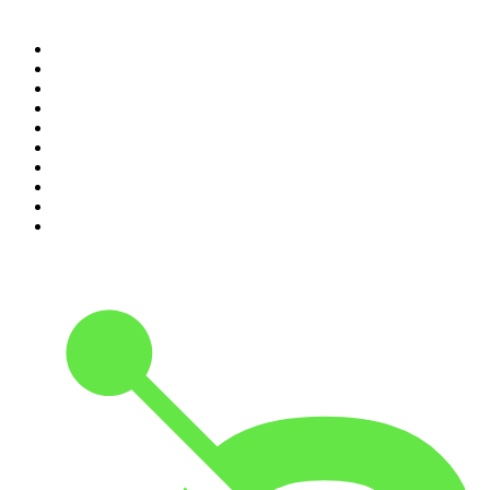
Top 100 podcasts en
Colombia
1
.
LA DOSIS DIARIA ROKA
2
.
Seminario Fenix | Brian Tracy
3
.
DianaUribe.fm
4
.
365 con Dios
5
.
Estoicismo Filosofia
6
.
Huevos Revueltos con Política
7
.
Despertando
8
.
BBVA Aprendemos juntos
9
.
Conducta Delictiva
10
.
Durmiendo