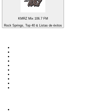
KMRZ Mix 106.7 FM
Rock Springs, Top 40 & Listas de éxitos
Top 100 en
radio.net
1
.
Gay FM
2
.
Blu Radio
3
.
Caracol Radio
4
.
SALSA LA SALSERA
5
.
La FM Medellín
6
.
90s90s DANCE RADIO
7
.
Radioaktiva
8
.
Capital Salsa
9
.
Caracas. Salsa Romántica
10
.
Radio Disney México
Top 100 podcasts en
Colombia
1
.
LA DOSIS DIARIA ROKA