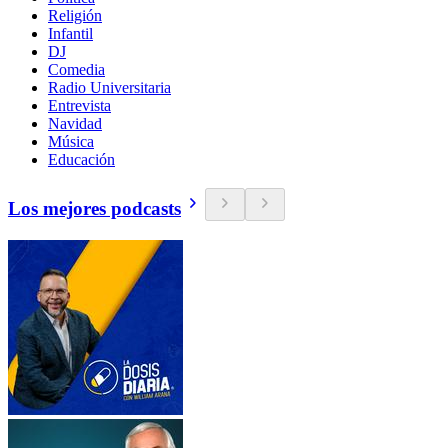
Religión
Infantil
DJ
Comedia
Radio Universitaria
Entrevista
Navidad
Música
Educación
Los mejores podcasts