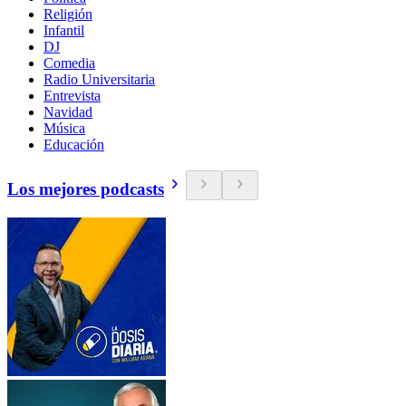
Religión
Infantil
DJ
Comedia
Radio Universitaria
Entrevista
Navidad
Música
Educación
Los mejores podcasts