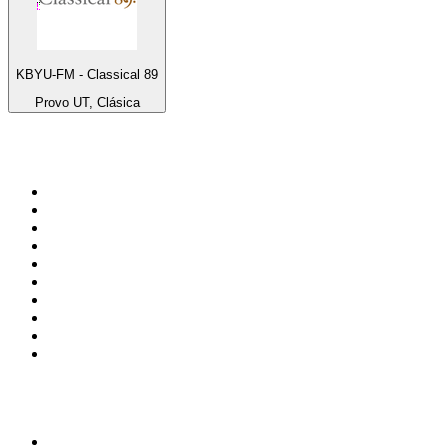
KBYU-FM - Classical 89
Provo UT, Clásica
Top 100 en
radio.net
1
.
Gay FM
2
.
Blu Radio
3
.
Caracol Radio
4
.
SALSA LA SALSERA
5
.
La FM Medellín
6
.
90s90s DANCE RADIO
7
.
Radioaktiva
8
.
Capital Salsa
9
.
Caracas. Salsa Romántica
10
.
Radio Disney México
Top 100 podcasts en
Colombia
1
.
LA DOSIS DIARIA ROKA