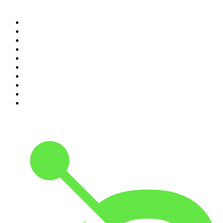
Top 100 podcasts en
Colombia
1
.
LA DOSIS DIARIA ROKA
2
.
Seminario Fenix | Brian Tracy
3
.
DianaUribe.fm
4
.
365 con Dios
5
.
Estoicismo Filosofia
6
.
Huevos Revueltos con Política
7
.
Despertando
8
.
BBVA Aprendemos juntos
9
.
Conducta Delictiva
10
.
Durmiendo