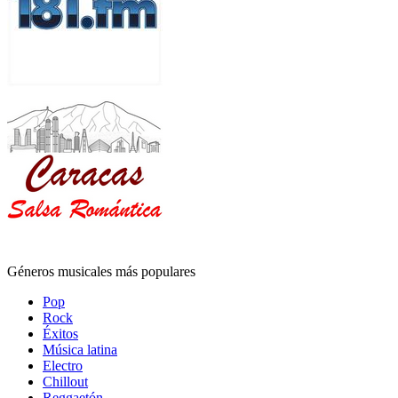
Géneros musicales más populares
Pop
Rock
Éxitos
Música latina
Electro
Chillout
Reggaetón