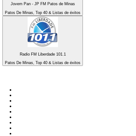
Jovem Pan - JP FM Patos de Minas
Patos De Minas, Top 40 & Listas de éxitos
Radio FM Liberdade 101.1
Patos De Minas, Top 40 & Listas de éxitos
Top 100 en
radio.net
1
.
Gay FM
2
.
Blu Radio
3
.
Caracol Radio
4
.
SALSA LA SALSERA
5
.
La FM Medellín
6
.
90s90s DANCE RADIO
7
.
Capital Salsa
8
.
Radioaktiva
9
.
Caracas. Salsa Romántica