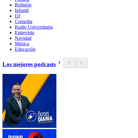
Religión
Infantil
DJ
Comedia
Radio Universitaria
Entrevista
Navidad
Música
Educación
Los mejores podcasts