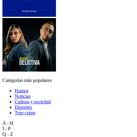
Categorías más populares
Humor
Noticias
Cultura y sociedad
Deportes
True crime
A - H
I - P
Q - Z