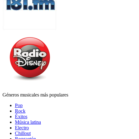
Géneros musicales más populares
Pop
Rock
Éxitos
Música latina
Electro
Chillout
Reggaetón