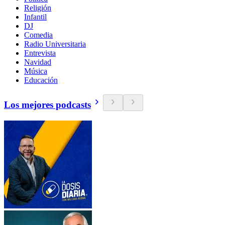
Religión
Infantil
DJ
Comedia
Radio Universitaria
Entrevista
Navidad
Música
Educación
Los mejores podcasts