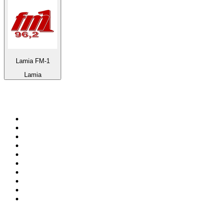
Lamia FM-1
Lamia
Top 100 en
radio.net
1
.
Gay FM
2
.
Blu Radio
3
.
Caracol Radio
4
.
SALSA LA SALSERA
5
.
La FM Medellín
6
.
90s90s DANCE RADIO
7
.
Radioaktiva
8
.
Capital Salsa
9
.
Caracas. Salsa Romántica
10
.
Radio Disney México
Top 100 podcasts en
Colombia